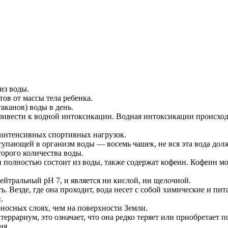
из воды.
ов от массы тела ребенка.
аканов) воды в день.
вести к водной интоксикации. Водная интоксикации происходит
я интенсивных спортивных нагрузок.
тупающей в организм воды — восемь чашек, не вся эта вода до
орого количества воды.
ти полностью состоит из воды, также содержат кофеин. Кофеин мо
нейтральный рН 7, и является ни кислой, ни щелочной.
ь. Везде, где она проходит, вода несет с собой химические и пи
.
оносных слоях, чем на поверхности Земли.
еррариум, это означает, что она редко теряет или приобретает 
ня.